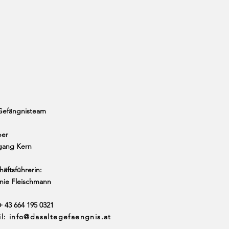
Gefängnisteam
ber
gang Kern
äftsführerin:
anie Fleischmann
 + 43 664 195 0321
il:
info@dasaltegefaengnis.at